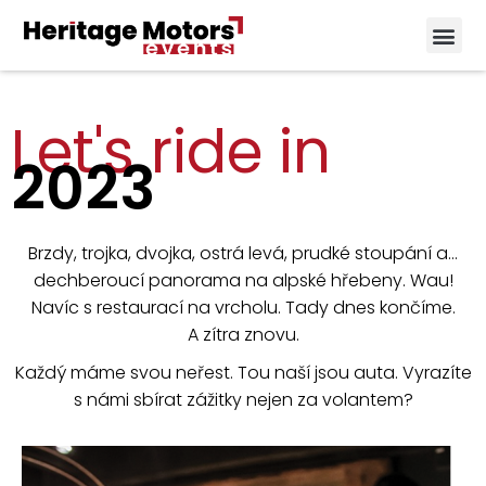
Let's ride in
2023
Brzdy, trojka, dvojka, ostrá levá, prudké stoupání a…
dechberoucí panorama na alpské hřebeny. Wau!
Navíc s restaurací na vrcholu. Tady dnes končíme.
A zítra znovu.
Každý máme svou neřest. Tou naší jsou auta. Vyrazíte
s námi sbírat zážitky nejen za volantem?