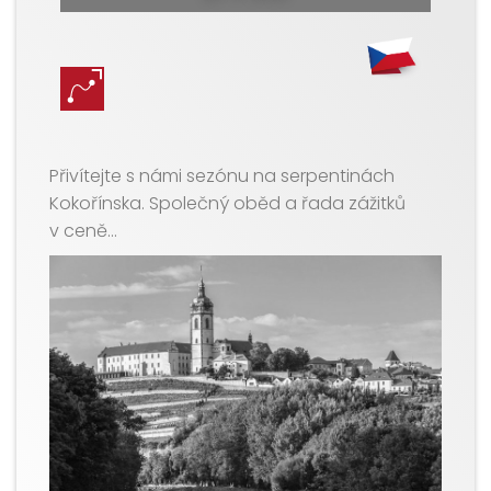
Přivítejte s námi sezónu na serpentinách
Kokořínska. Společný oběd a řada zážitků
v ceně…